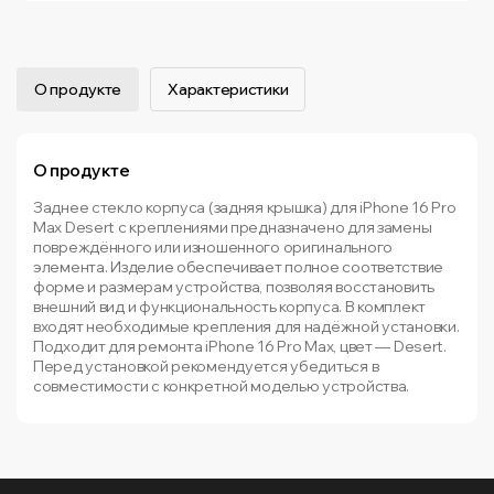
О продукте
Характеристики
О продукте
Заднее стекло корпуса (задняя крышка) для iPhone 16 Pro
Max Desert с креплениями предназначено для замены
повреждённого или изношенного оригинального
элемента. Изделие обеспечивает полное соответствие
форме и размерам устройства, позволяя восстановить
внешний вид и функциональность корпуса. В комплект
входят необходимые крепления для надёжной установки.
Подходит для ремонта iPhone 16 Pro Max, цвет — Desert.
Перед установкой рекомендуется убедиться в
совместимости с конкретной моделью устройства.