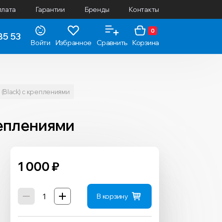
плата
Гарантии
Бренды
Контакты
0
85 53
Войти
Избранное
Сравнить
Корзина
 (Black) с креплениями
креплениями
1 000
₽
В корзину