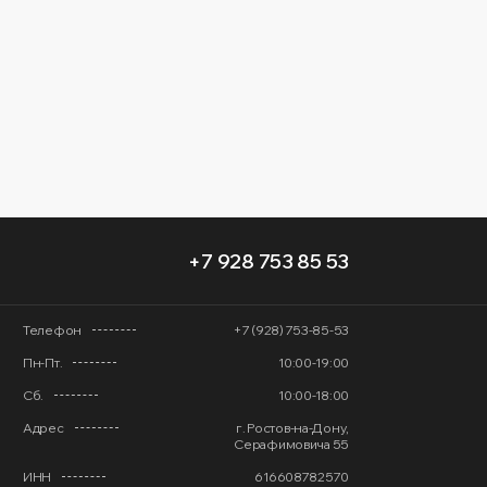
+7 928 753 85 53
Телефон
+7 (928) 753-85-53
Пн-Пт.
10:00-19:00
Сб.
10:00-18:00
Адрес
г. Ростов-на-Дону,
Серафимовича 55
ИНН
616608782570