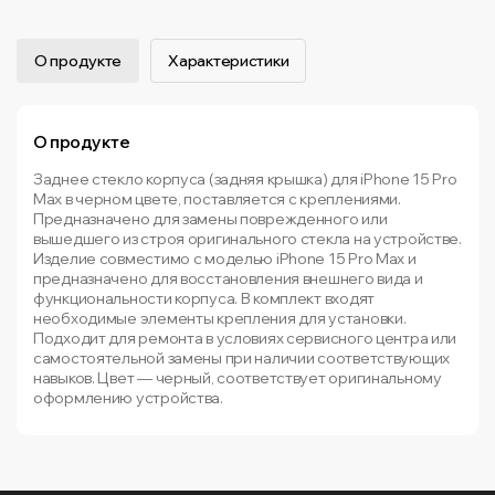
О продукте
Характеристики
О продукте
Заднее стекло корпуса (задняя крышка) для iPhone 15 Pro
Max в черном цвете, поставляется с креплениями.
Предназначено для замены поврежденного или
вышедшего из строя оригинального стекла на устройстве.
Изделие совместимо с моделью iPhone 15 Pro Max и
предназначено для восстановления внешнего вида и
функциональности корпуса. В комплект входят
необходимые элементы крепления для установки.
Подходит для ремонта в условиях сервисного центра или
самостоятельной замены при наличии соответствующих
навыков. Цвет — черный, соответствует оригинальному
оформлению устройства.