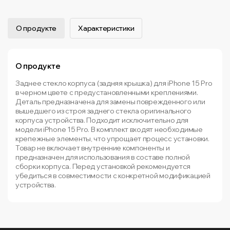
О продукте
Характеристики
О продукте
Заднее стекло корпуса (задняя крышка) для iPhone 15 Pro
в черном цвете с предустановленными креплениями.
Деталь предназначена для замены поврежденного или
вышедшего из строя заднего стекла оригинального
корпуса устройства. Подходит исключительно для
модели iPhone 15 Pro. В комплект входят необходимые
крепежные элементы, что упрощает процесс установки.
Товар не включает внутренние компоненты и
предназначен для использования в составе полной
сборки корпуса. Перед установкой рекомендуется
убедиться в совместимости с конкретной модификацией
устройства.