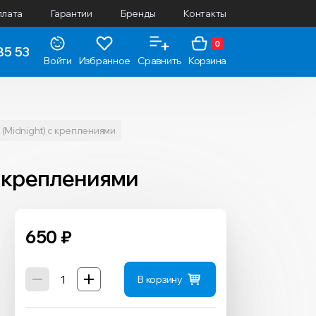
плата
Гарантии
Бренды
Контакты
0
85 53
Войти
Избранное
Сравнить
Корзина
 (Midnight) с креплениями
 с креплениями
650
₽
В корзину