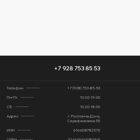
+7 928 753 85 53
Телефон
+7 (928) 753-85-53
Пн-Пт.
10:00-19:00
Сб.
10:00-18:00
Адрес
г. Ростов-на-Дону,
Серафимовича 55
ИНН
616608782570
ОГРН
324619600182941