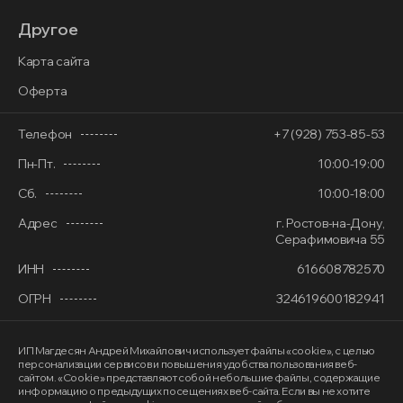
Другое
Карта сайта
Оферта
Телефон
+7 (928) 753-85-53
Пн-Пт.
10:00-19:00
Сб.
10:00-18:00
Адрес
г. Ростов-на-Дону,
Серафимовича 55
ИНН
616608782570
ОГРН
324619600182941
ИП Магдесян Андрей Михайлович
использует файлы «cookie»
, с целью
персонализации сервисов и повышения удобства пользования веб-
сайтом. «Cookie» представляют собой небольшие файлы, содержащие
информацию о предыдущих посещениях веб-сайта. Если вы не хотите