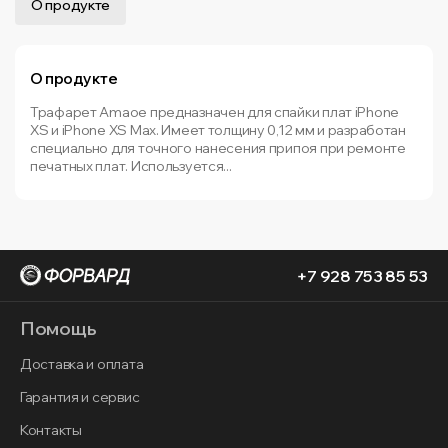
О продукте
О продукте
Трафарет Amaoe предназначен для спайки плат iPhone
XS и iPhone XS Max. Имеет толщину 0,12 мм и разработан
специально для точного нанесения припоя при ремонте
печатных плат. Используется...
+7 928 753 85 53
Помощь
Доставка и оплата
Гарантия и сервис
Контакты