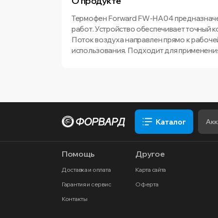
О продукте
Термофен Forward FW-HA04 предназначен
работ. Устройство обеспечивает точный 
Поток воздуха направлен прямо к рабочей
использования. Подходит для применения
Каталог
Помощь
Другое
Доставка и оплата
Карта сайта
Гарантия и сервис
Оферта
Контакты