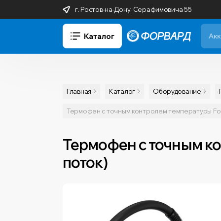
г. Ростов-на-Дону, Серафимовича 55
Каталог
Главная
Каталог
Оборудование
Термофен с точным контролем температуры For
Термофен с точным к
поток)