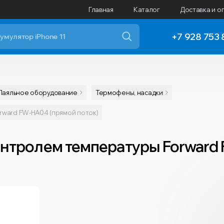
Главная
Каталог
Доставка и о
+7 928 753 
Паяльное оборудование
Термофены, насадки
ward FW-HA04 (прямой поток)
онтролем температуры Forward