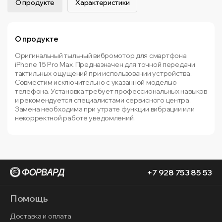
О продукте
Характеристики
О продукте
Оригинальный тыльный вибромотор для смартфона
iPhone 15 Pro Max. Предназначен для точной передачи
тактильных ощущений при использовании устройства.
Совместим исключительно с указанной моделью
телефона. Установка требует профессиональных навыков
и рекомендуется специалистами сервисного центра.
Замена необходима при утрате функции вибрации или
некорректной работе уведомлений.
+7 928 753 85 53
Помощь
Доставка и оплата