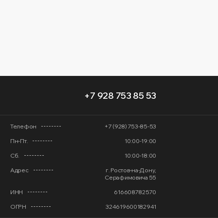
+7 928 753 85 53
Телефон
+7 (928) 753-85-53
Пн-Пт.
10:00-19:00
Сб.
10:00-18:00
Адрес
г. Ростов-на-Дону,
Серафимовича 55
ИНН
616608782570
ОГРН
324619600182941