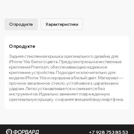
О продукте
Характеристики
О продукте
Задняя стеклянная крышка оригинального дизайна для
iPhone 16e белого цвета. Предусмотрены качественные
крепления Premium, обеспечивающие надежное
крепление устройства. Подходит исключительно для
модели iPhone 16e и окрашена в белый цвет. Материал —
прочное закаленное стекло, устойчивое к царапинам и
ударам. Легко устанавливается и снимается без
инструментов. Идеально заменяет поврежденную
оригинальную крышку, сохраняя внешний вид смартфона.
+7 928 753 85 53