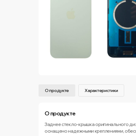
О продукте
Характеристики
О продукте
Заднее стекло-крышка оригинального диза
оснащено надежными креплениями, обесп