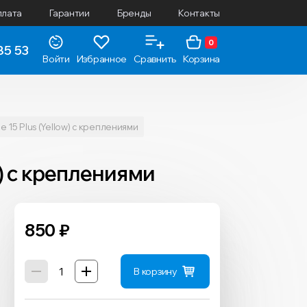
плата
Гарантии
Бренды
Контакты
0
85 53
Войти
Избранное
Сравнить
Корзина
 15 Plus (Yellow) с креплениями
w) с креплениями
850
₽
В корзину