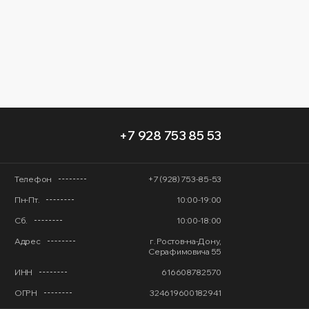
+7 928 753 85 53
Телефон
+7 (928) 753-85-53
Пн-Пт.
10:00-19:00
Сб.
10:00-18:00
Адрес
г. Ростов-на-Дону,
Серафимовича 55
ИНН
616608782570
ОГРН
324619600182941