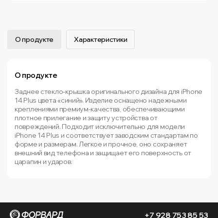
О продукте
Характеристики
О продукте
Заднее стекло-крышка оригинального дизайна для iPhone
14 Plus цвета «синий». Изделие оснащено надежными
креплениями премиум-качества, обеспечивающими
плотное прилегание и защиту устройства от
повреждений. Подходит исключительно для модели
iPhone 14 Plus и соответствует заводским стандартам по
форме и размерам. Легкое и прочное, оно сохраняет
внешний вид телефона и защищает его поверхность от
царапин и ударов.
+7 928 753 85 53