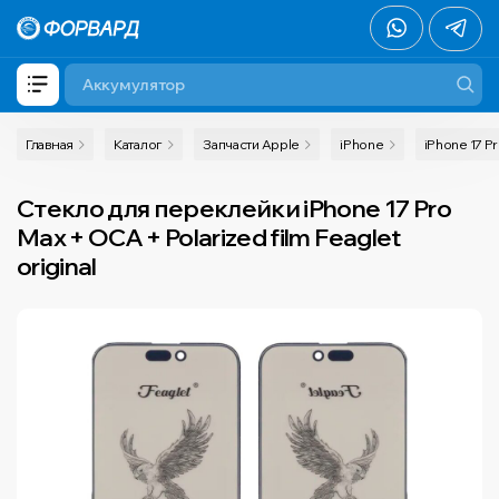
Главная
Каталог
Запчасти Apple
iPhone
iPhone 17 P
Стекло для переклейки iPhone 17 Pro
Max + OCA + Polarized film Feaglet
original