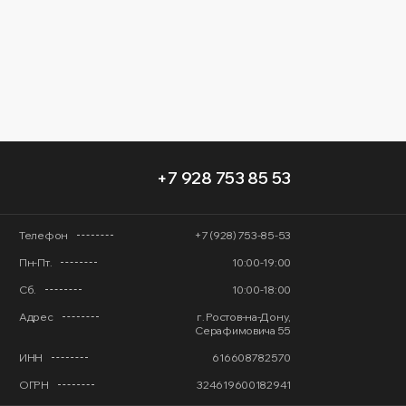
+7 928 753 85 53
Телефон
+7 (928) 753-85-53
Пн-Пт.
10:00-19:00
Сб.
10:00-18:00
Адрес
г. Ростов-на-Дону,
Серафимовича 55
ИНН
616608782570
ОГРН
324619600182941