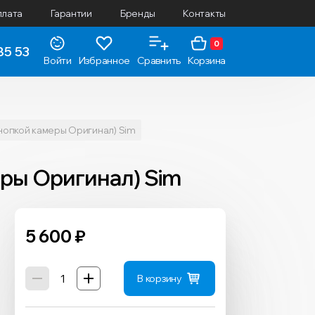
плата
Гарантии
Бренды
Контакты
0
85 53
Войти
Избранное
Сравнить
Корзина
 кнопкой камеры Оригинал) Sim
меры Оригинал) Sim
5 600
₽
В корзину