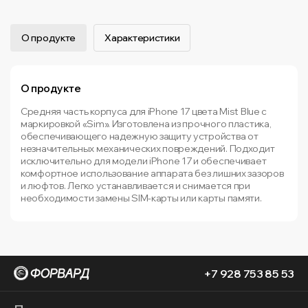
О продукте
Характеристики
О продукте
Средняя часть корпуса для iPhone 17 цвета Mist Blue с
маркировкой «Sim». Изготовлена из прочного пластика,
обеспечивающего надежную защиту устройства от
незначительных механических повреждений. Подходит
исключительно для модели iPhone 17 и обеспечивает
комфортное использование аппарата без лишних зазоров
и люфтов. Легко устанавливается и снимается при
необходимости замены SIM-карты или карты памяти.
+7 928 753 85 53