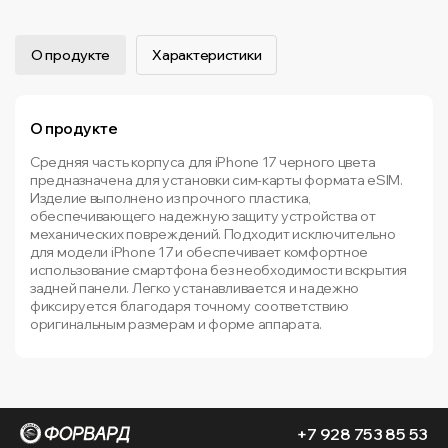
О продукте
Характеристики
О продукте
Средняя часть корпуса для iPhone 17 черного цвета
предназначена для установки сим-карты формата eSIM.
Изделие выполнено из прочного пластика,
обеспечивающего надежную защиту устройства от
механических повреждений. Подходит исключительно
для модели iPhone 17 и обеспечивает комфортное
использование смартфона без необходимости вскрытия
задней панели. Легко устанавливается и надежно
фиксируется благодаря точному соответствию
оригинальным размерам и форме аппарата.
+7 928 753 85 53