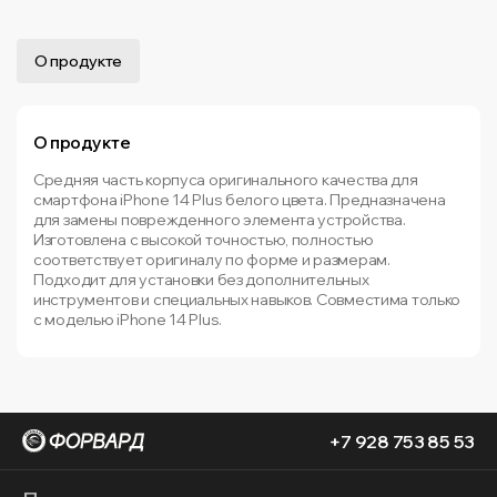
О продукте
О продукте
Средняя часть корпуса оригинального качества для
смартфона iPhone 14 Plus белого цвета. Предназначена
для замены поврежденного элемента устройства.
Изготовлена с высокой точностью, полностью
соответствует оригиналу по форме и размерам.
Подходит для установки без дополнительных
инструментов и специальных навыков. Совместима только
с моделью iPhone 14 Plus.
+7 928 753 85 53