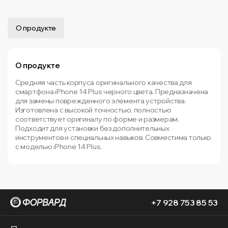
О продукте
О продукте
Средняя часть корпуса оригинального качества для
смартфона iPhone 14 Plus черного цвета. Предназначена
для замены поврежденного элемента устройства.
Изготовлена с высокой точностью, полностью
соответствует оригиналу по форме и размерам.
Подходит для установки без дополнительных
инструментов и специальных навыков. Совместима только
с моделью iPhone 14 Plus.
+7 928 753 85 53