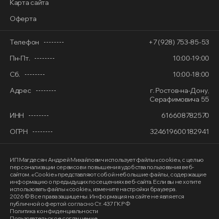
Карта сайта
Оферта
Телефон
+7 (928) 753-85-53
Пн-Пт.
10:00-19:00
Сб.
10:00-18:00
Адрес
г. Ростов-на-Дону,
Серафимовича 55
ИНН
616608782570
ОГРН
324619600182941
ИП Магдесян Андрей Михайлович
использует файлы «cookie»
, с целью
персонализации сервисов и повышения удобства пользования веб-
сайтом. «Cookie» представляют собой небольшие файлы, содержащие
информацию о предыдущих посещениях веб-сайта. Если вы не хотите
использовать файлы «cookie», измените настройки браузера.
2026 © Все права защищены. Информация на сайте не является
публичной офертой согласно Ст. 437 ГК РФ
Политика конфиденциальности
Пользовательское соглашение