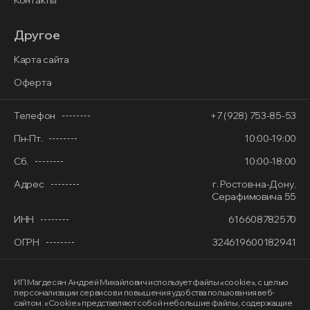
Контакты
Другое
Карта сайта
Оферта
Телефон
+7 (928) 753-85-53
Пн-Пт.
10:00-19:00
Сб.
10:00-18:00
Адрес
г. Ростов-на-Дону,
Серафимовича 55
ИНН
616608782570
ОГРН
324619600182941
ИП Магдесян Андрей Михайлович
использует файлы «cookie»
, с целью
персонализации сервисов и повышения удобства пользования веб-
сайтом. «Cookie» представляют собой небольшие файлы, содержащие