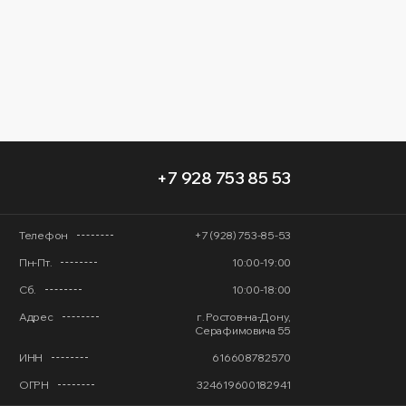
+7 928 753 85 53
Телефон
+7 (928) 753-85-53
Пн-Пт.
10:00-19:00
Сб.
10:00-18:00
Адрес
г. Ростов-на-Дону,
Серафимовича 55
ИНН
616608782570
ОГРН
324619600182941