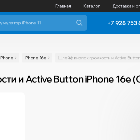
Главная
Каталог
Доставка и о
+7 928 753 
iPhone
iPhone 16e
Шлейф кнопок громкости и Active Button
и и Active Button iPhone 16e 