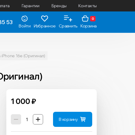
плата
Гарантии
Бренды
Контакты
0
85 53
Войти
Избранное
Сравнить
Корзина
 iPhone 16e (Оригинал)
(Оригинал)
1 000
₽
В корзину