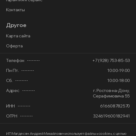
Контакты
Другое
Карта сайта
Оферта
Телефон
+7 (928) 753-85-53
Пн-Пт.
10:00-19:00
Сб.
10:00-18:00
Адрес
г. Ростов-на-Дону,
Серафимовича 55
ИНН
616608782570
ОГРН
324619600182941
ИП Магдесян Андрей Михайлович
использует файлы «cookie»
, с целью