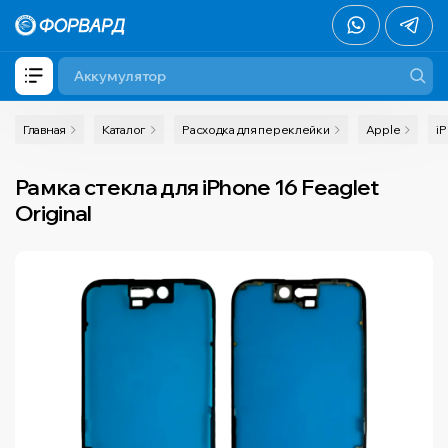
Главная
Каталог
Расходка для переклейки
Apple
i
Рамка стекла для iPhone 16 Feaglet
Original