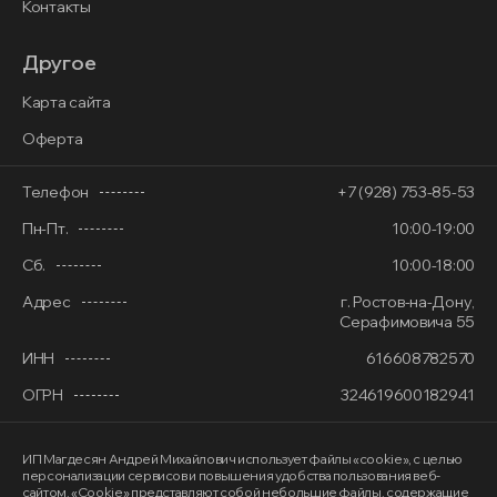
Контакты
Другое
Карта сайта
Оферта
Телефон
+7 (928) 753-85-53
Пн-Пт.
10:00-19:00
Сб.
10:00-18:00
Адрес
г. Ростов-на-Дону,
Серафимовича 55
ИНН
616608782570
ОГРН
324619600182941
ИП Магдесян Андрей Михайлович
использует файлы «cookie»
, с целью
персонализации сервисов и повышения удобства пользования веб-
сайтом. «Cookie» представляют собой небольшие файлы, содержащие