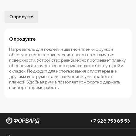
О продукте
О продукте
Нагреватель для поклейки цветной пленки с ручкой
облегчает процесс нанесения пленок на различные
поверхности. Устройство равномерно прогревает пленку,
обеспечивая качественное приклеивание без пузырей и
складок. Подходит для использования с плоттерами и
другими инструментами, применяемыми в работе с
пленкой. Удобная ручка позволяет комфортно держать
прибор во время работы.
+7 928 753 85 53