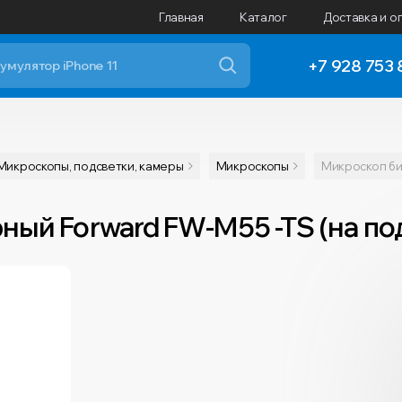
Главная
Каталог
Доставка и о
+7 928 753 
Микроскопы, подсветки, камеры
Микроскопы
Микроскоп би
ый Forward FW-M55 -TS (на под