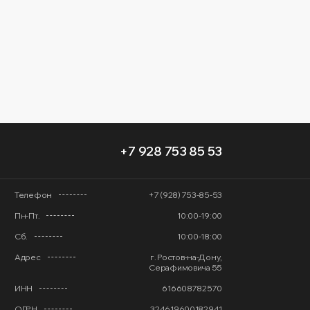
+7 928 753 85 53
Телефон
+7 (928) 753-85-53
Пн-Пт.
10:00-19:00
Сб.
10:00-18:00
Адрес
г. Ростов-на-Дону,
Серафимовича 55
ИНН
616608782570
ОГРН
324619600182941