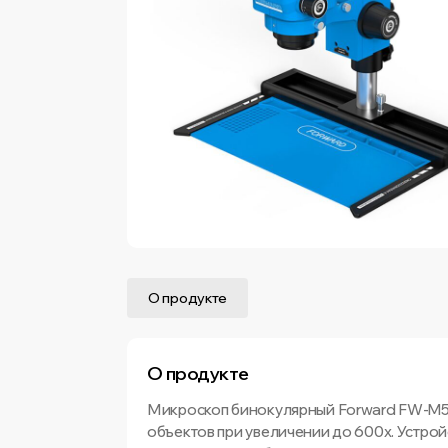
О продукте
О продукте
Микроскоп бинокулярный Forward FW-M55
объектов при увеличении до 600х. Устро