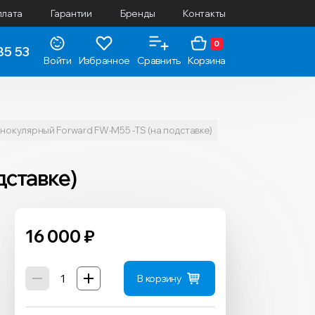
плата
Гарантии
Бренды
Контакты
0
85 53
Войти
Избранное
Сравнить
Корзина
нокулярный Forward FW-M55 -TS (на подставке)
ставке)
16 000
₽
В корзину