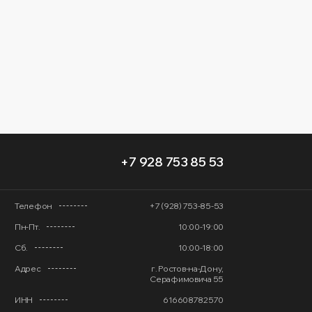
+7 928 753 85 53
Телефон
+7 (928) 753-85-53
Пн-Пт.
10:00-19:00
Сб.
10:00-18:00
Адрес
г. Ростов-на-Дону,
Серафимовича 55
ИНН
616608782570