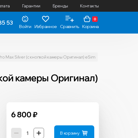
плата
Гарантии
Бренды
Контакты
0
85 53
Войти
Избранное
Сравнить
Корзина
Pro Max Silver (с кнопкой камеры Оригинал) eSim
опкой камеры Оригинал)
6 800
₽
В корзину