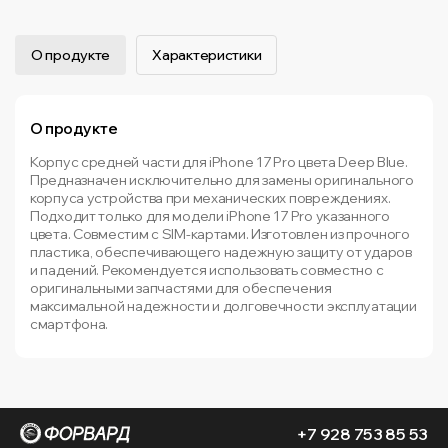
О продукте
Характеристики
О продукте
Корпус средней части для iPhone 17 Pro цвета Deep Blue.
Предназначен исключительно для замены оригинального
корпуса устройства при механических повреждениях.
Подходит только для модели iPhone 17 Pro указанного
цвета. Совместим с SIM-картами. Изготовлен из прочного
пластика, обеспечивающего надежную защиту от ударов
и падений. Рекомендуется использовать совместно с
оригинальными запчастями для обеспечения
максимальной надежности и долговечности эксплуатации
смартфона.
+7 928 753 85 53