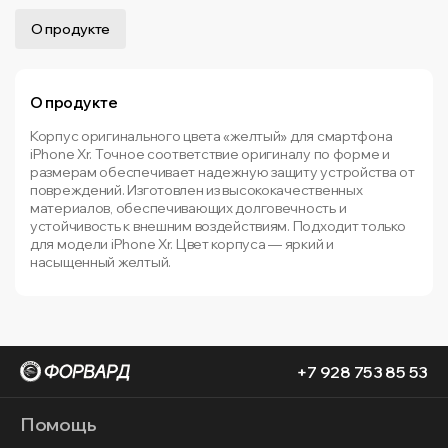
О продукте
О продукте
Корпус оригинального цвета «желтый» для смартфона
iPhone Xr. Точное соответствие оригиналу по форме и
размерам обеспечивает надежную защиту устройства от
повреждений. Изготовлен из высококачественных
материалов, обеспечивающих долговечность и
устойчивость к внешним воздействиям. Подходит только
для модели iPhone Xr. Цвет корпуса — яркий и
насыщенный желтый.
+7 928 753 85 53
Помощь