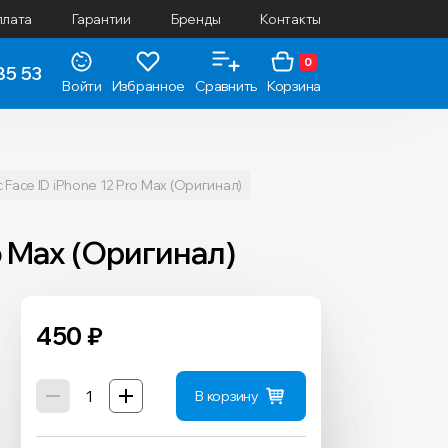
плата
Гарантии
Бренды
Контакты
0
85 53
Войти
Избранное
Сравнить
Корзина
Face ID iPhone 12 Pro Max (Оригинал)
o Max (Оригинал)
450
₽
В корзину