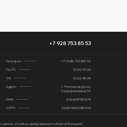
+7 928 753 85 53
Телефон
+7 (928) 753-85-53
Пн-Пт.
10:00-19:00
Сб.
10:00-18:00
Адрес
г. Ростов-на-Дону,
Серафимовича 55
ИНН
616608782570
ОГРН
324619600182941
еб-сайтом. «Cookie» представляют собой небольшие