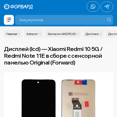
Главная
Каталог
Запчасти ANDROID
Дисплеи
Диспл
Дисплей (lcd) — Xiaomi Redmi 10 5G /
Redmi Note 11E в сборе с сенсорной
панелью Original (Forward)