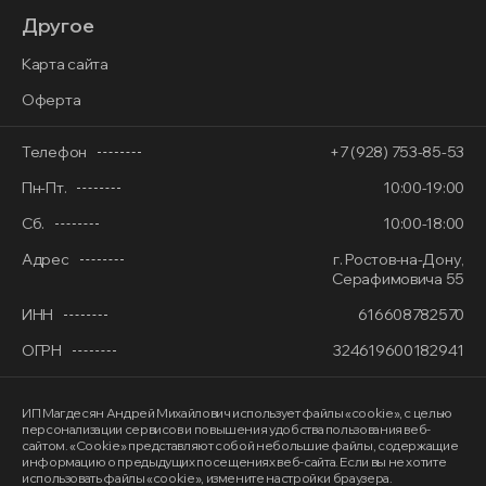
Другое
Карта сайта
Оферта
Телефон
+7 (928) 753-85-53
Пн-Пт.
10:00-19:00
Сб.
10:00-18:00
Адрес
г. Ростов-на-Дону,
Серафимовича 55
ИНН
616608782570
ОГРН
324619600182941
ИП Магдесян Андрей Михайлович
использует файлы «cookie»
, с целью
персонализации сервисов и повышения удобства пользования веб-
сайтом. «Cookie» представляют собой небольшие файлы, содержащие
информацию о предыдущих посещениях веб-сайта. Если вы не хотите
использовать файлы «cookie», измените настройки браузера.