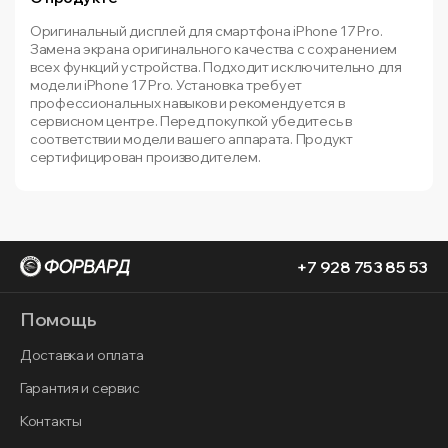
Оригинальный дисплей для смартфона iPhone 17 Pro.
Замена экрана оригинального качества с сохранением
всех функций устройства. Подходит исключительно для
модели iPhone 17 Pro. Установка требует
профессиональных навыков и рекомендуется в
сервисном центре. Перед покупкой убедитесь в
соответствии модели вашего аппарата. Продукт
сертифицирован производителем.
+7 928 753 85 53
Помощь
Доставка и оплата
Гарантия и сервис
Контакты