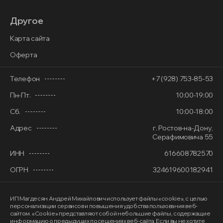
Другое
Карта сайта
Оферта
Телефон
+7 (928) 753-85-53
Пн-Пт.
10:00-19:00
Сб.
10:00-18:00
Адрес
г. Ростов-на-Дону,
Серафимовича 55
ИНН
616608782570
ОГРН
324619600182941
ИП Магдесян Андрей Михайлович
использует файлы «cookie»
, с целью
персонализации сервисов и повышения удобства пользования веб-
сайтом. «Cookie» представляют собой небольшие файлы, содержащие
информацию о предыдущих посещениях веб-сайта. Если вы не хотите