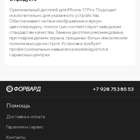
Оригинальный дисплей для iPhone 17 Pro. Подходит
исключительно для указанного устройства.
Обеспечивает четкое изображение и яркую
цветопередачу, полностью соответствует заводским
стандартам качества. Замена дисплея рекомендована
при повреждениях экрана, трещинах, битых пикселях или
полном выходе из строя. Установка требует
профессиональных навыков и рекомендуется в
сервисных центрах.
+7 928 753 85 53
Помощь
Доставка и оплата
Гарантия и сервис
Контакты