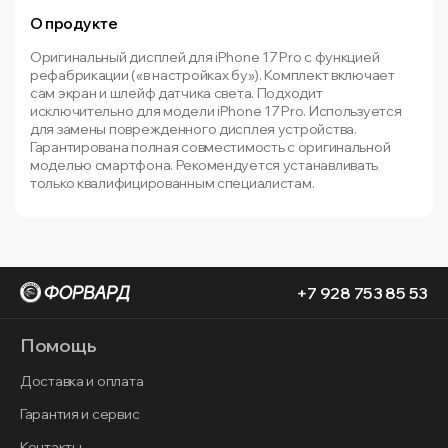
О продукте
Оригинальный дисплей для iPhone 17 Pro с функцией
рефабрикации («в настройках бу»). Комплект включает
сам экран и шлейф датчика света. Подходит
исключительно для модели iPhone 17 Pro. Используется
для замены поврежденного дисплея устройства.
Гарантирована полная совместимость с оригинальной
моделью смартфона. Рекомендуется устанавливать
только квалифицированным специалистам.
+7 928 753 85 53
Помощь
Доставка и оплата
Гарантия и сервис
Контакты