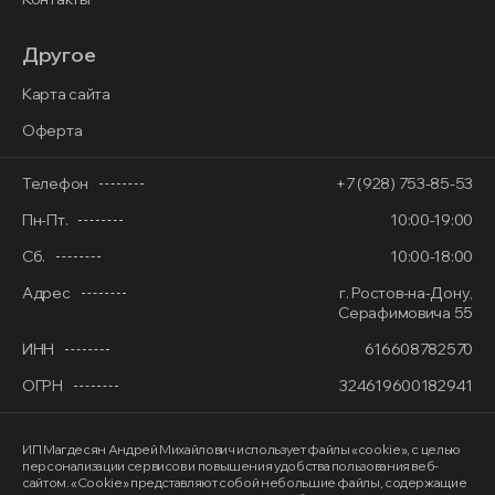
Другое
Карта сайта
Оферта
Телефон
+7 (928) 753-85-53
Пн-Пт.
10:00-19:00
Сб.
10:00-18:00
Адрес
г. Ростов-на-Дону,
Серафимовича 55
ИНН
616608782570
ОГРН
324619600182941
ИП Магдесян Андрей Михайлович
использует файлы «cookie»
, с целью
персонализации сервисов и повышения удобства пользования веб-
сайтом. «Cookie» представляют собой небольшие файлы, содержащие