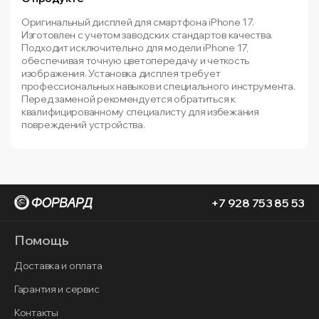
Оригинальный дисплей для смартфона iPhone 17.
Изготовлен с учетом заводских стандартов качества.
Подходит исключительно для модели iPhone 17,
обеспечивая точную цветопередачу и четкость
изображения. Установка дисплея требует
профессиональных навыков и специального инструмента.
Перед заменой рекомендуется обратиться к
квалифицированному специалисту для избежания
повреждений устройства.
+7 928 753 85 53
Помощь
Доставка и оплата
Гарантия и сервис
Контакты