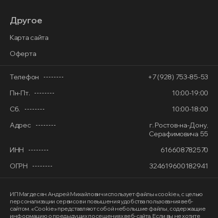
Другое
Карта сайта
Оферта
Телефон
+7 (928) 753-85-53
Пн-Пт.
10:00-19:00
Сб.
10:00-18:00
Адрес
г. Ростов-на-Дону,
Серафимовича 55
ИНН
616608782570
ОГРН
324619600182941
ИП Магдесян Андрей Михайлович
использует файлы «cookie»
, с целью
персонализации сервисов и повышения удобства пользования веб-
сайтом. «Cookie» представляют собой небольшие файлы, содержащие
информацию о предыдущих посещениях веб-сайта. Если вы не хотите