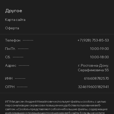
Другое
Карта сайта
Оферта
Телефон
+7 (928) 753-85-53
Пн-Пт.
10:00-19:00
Сб.
10:00-18:00
Адрес
г. Ростов-на-Дону,
Серафимовича 55
ИНН
616608782570
ОГРН
324619600182941
ИП Магдесян Андрей Михайлович
использует файлы «cookie»
, с целью
персонализации сервисов и повышения удобства пользования веб-
сайтом. «Cookie» представляют собой небольшие файлы, содержащие
информацию о предыдущих посещениях веб-сайта. Если вы не хотите