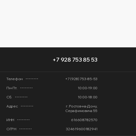
+7 928 753 85 53
Телефон
+7 (928) 753-85-53
Пн-Пт.
10:00-19:00
Сб.
10:00-18:00
Адрес
г. Ростов-на-Дону,
Серафимовича 55
ИНН
616608782570
ОГРН
324619600182941