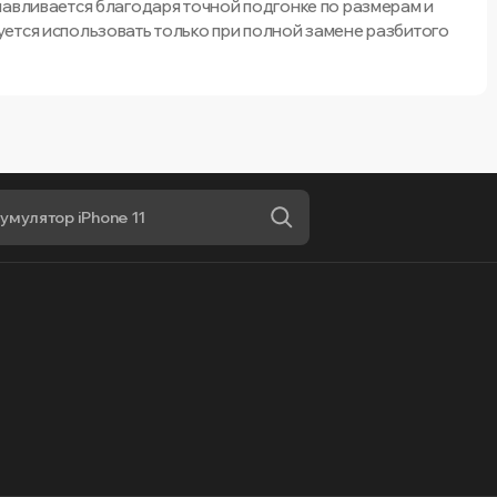
навливается благодаря точной подгонке по размерам и
ется использовать только при полной замене разбитого