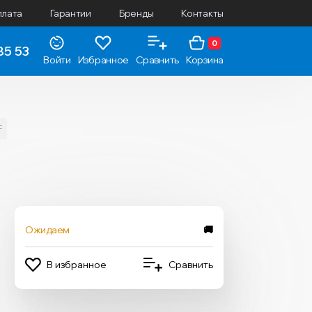
плата
Гарантии
Бренды
Контакты
0
85 53
Войти
Избранное
Сравнить
Корзина
F
Ожидаем
🚚
В избранное
Сравнить