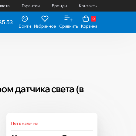
плата
Гарантии
Бренды
Контакты
0
85 53
Войти
Избранное
Сравнить
Корзина
ом датчика света (в
Нет в наличии