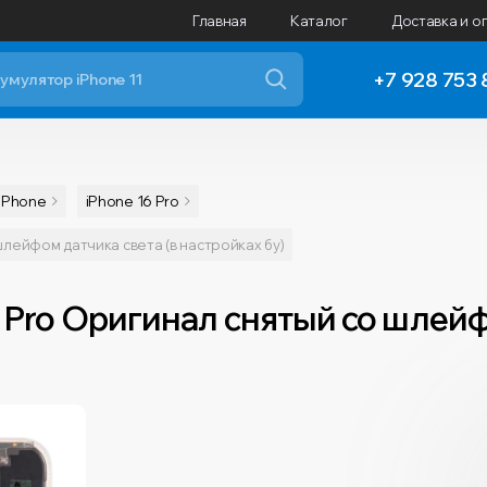
Главная
Каталог
Доставка и о
+7 928 753 
iPhone
iPhone 16 Pro
шлейфом датчика света (в настройках бу)
 Pro Оригинал снятый со шлейф