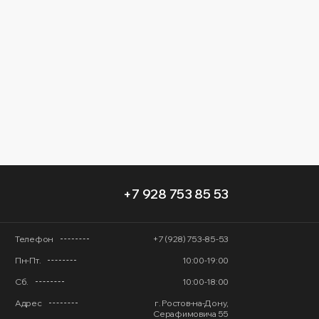
+7 928 753 85 53
Телефон
+7 (928) 753-85-53
Пн-Пт.
10:00-19:00
Сб.
10:00-18:00
Адрес
г. Ростов-на-Дону,
Серафимовича 55