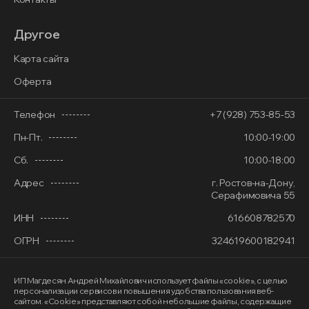
Другое
Карта сайта
Оферта
Телефон
+7 (928) 753-85-53
Пн-Пт.
10:00-19:00
Сб.
10:00-18:00
Адрес
г. Ростов-на-Дону,
Серафимовича 55
ИНН
616608782570
ОГРН
324619600182941
ИП Магдесян Андрей Михайлович
использует файлы «cookie»
, с целью
персонализации сервисов и повышения удобства пользования веб-
сайтом. «Cookie» представляют собой небольшие файлы, содержащие