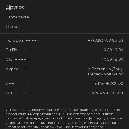
Другое
Карта сайта
Оферта
Телефон
+7 (928) 753-85-53
Пн-Пт.
10:00-19:00
Сб.
10:00-18:00
Адрес
г. Ростов-на-Дону,
Серафимовича 55
ИНН
616608782570
ОГРН
324619600182941
ИП Магдесян Андрей Михайлович
использует файлы «cookie»
, с целью
персонализации сервисов и повышения удобства пользования веб-
сайтом. «Cookie» представляют собой небольшие файлы, содержащие
информацию о предыдущих посещениях веб-сайта. Если вы не хотите
использовать файлы «cookie», измените настройки браузера.