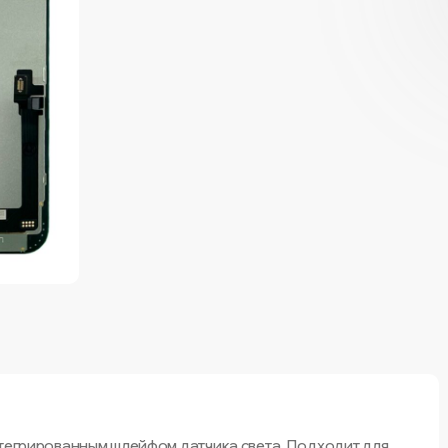
нтегрированным шлейфом датчика света. Подходит для