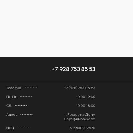
+7 928 753 85 53
Телефон
+7 (928) 753-85-53
Пн-Пт.
10:00-19:00
Сб.
10:00-18:00
Адрес
г. Ростов-на-Дону,
Серафимовича 55
ИНН
616608782570