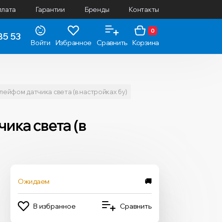
плата
Гарантии
Бренды
Контакты
0
85 53
Войти
Избранное
Сравнить
Корзина
лейфом датчика света (в настройках бу)
ика света (в
Ожидаем
🚚
В избранное
Сравнить