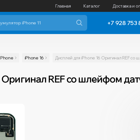
Главная
Каталог
Доставка и о
+7 928 753 
iPhone
iPhone 16
Дисплей для iPhone 16 Оригинал REF со ш
 Оригинал REF со шлейфом датч