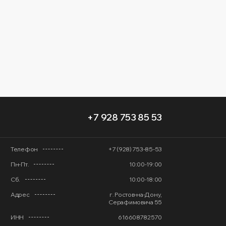
+7 928 753 85 53
Телефон
+7 (928) 753-85-53
Пн-Пт.
10:00-19:00
Сб.
10:00-18:00
Адрес
г. Ростов-на-Дону,
Серафимовича 55
ИНН
616608782570