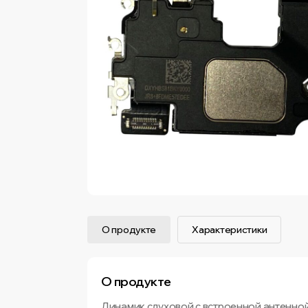
О продукте
Характеристики
О продукте
Динамик слуховой с встроенной антенной