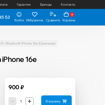
плата
Гарантии
Бренды
Контакты
0
85 53
Войти
Избранное
Сравнить
Корзина
Fi / Bluetooth iPhone 16e (Оригинал)
 iPhone 16e
900
₽
В корзину