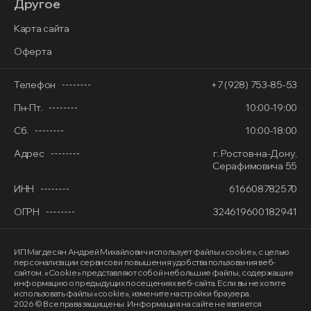
Другое
Карта сайта
Оферта
Телефон
+7 (928) 753-85-53
Пн-Пт.
10:00-19:00
Сб.
10:00-18:00
Адрес
г. Ростов-на-Дону,
Серафимовича 55
ИНН
616608782570
ОГРН
324619600182941
ИП Магдесян Андрей Михайлович
использует файлы «cookie»
, с целью
персонализации сервисов и повышения удобства пользования веб-
сайтом. «Cookie» представляют собой небольшие файлы, содержащие
информацию о предыдущих посещениях веб-сайта. Если вы не хотите
использовать файлы «cookie», измените настройки браузера.
2026 © Все права защищены. Информация на сайте не является