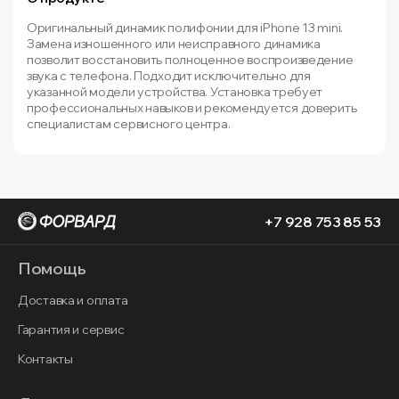
Оригинальный динамик полифонии для iPhone 13 mini.
Замена изношенного или неисправного динамика
позволит восстановить полноценное воспроизведение
звука с телефона. Подходит исключительно для
указанной модели устройства. Установка требует
профессиональных навыков и рекомендуется доверить
специалистам сервисного центра.
+7 928 753 85 53
Помощь
Доставка и оплата
Гарантия и сервис
Контакты