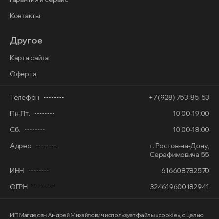
Контакты
Другое
Карта сайта
Оферта
Телефон
+7 (928) 753-85-53
Пн-Пт.
10:00-19:00
Сб.
10:00-18:00
Адрес
г. Ростов-на-Дону,
Серафимовича 55
ИНН
616608782570
ОГРН
324619600182941
ИП Магдесян Андрей Михайлович
использует файлы «cookie»
, с целью