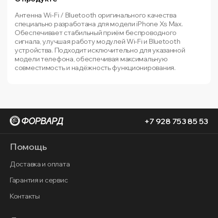
Антенна Wi-Fi / Bluetooth оригинального качества
специально разработана для модели iPhone Xs Max.
Обеспечивает стабильный приём беспроводного
сигнала, улучшая работу модулей Wi-Fi и Bluetooth
устройства. Подходит исключительно для указанной
модели телефона, обеспечивая максимальную
совместимость и надёжность функционирования.
+7 928 753 85 53
Помощь
Доставка и оплата
Гарантия и сервис
Контакты