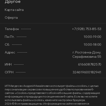
Другое
Карта сайта
Оферта
Телефон
+7 (928) 753-85-53
Пн-Пт.
10:00-19:00
Сб.
10:00-18:00
Адрес
г. Ростов-на-Дону,
Серафимовича 55
ИНН
616608782570
ОГРН
324619600182941
ИП Магдесян Андрей Михайлович
использует файлы «cookie»
, с целью
персонализации сервисов и повышения удобства пользования веб-
сайтом. «Cookie» представляют собой небольшие файлы, содержащие
информацию о предыдущих посещениях веб-сайта. Если вы не хотите
использовать файлы «cookie», измените настройки браузера.
2026 © Все права защищены. Информация на сайте не является