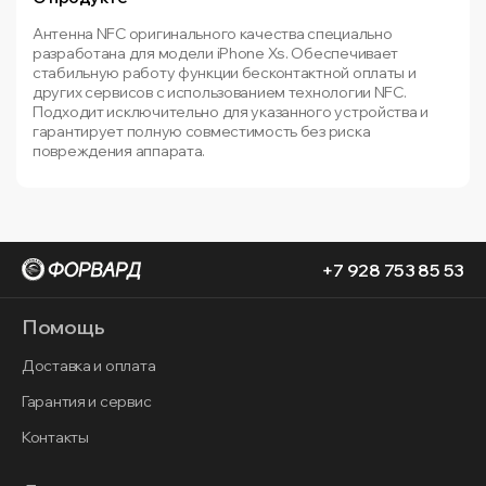
Антенна NFC оригинального качества специально
разработана для модели iPhone Xs. Обеспечивает
стабильную работу функции бесконтактной оплаты и
других сервисов с использованием технологии NFC.
Подходит исключительно для указанного устройства и
гарантирует полную совместимость без риска
повреждения аппарата.
+7 928 753 85 53
Помощь
Доставка и оплата
Гарантия и сервис
Контакты