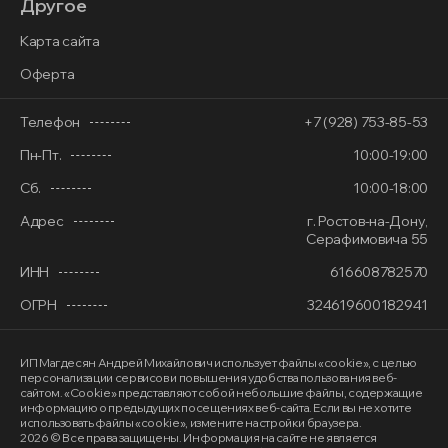
Другое
Карта сайта
Оферта
Телефон
+7 (928) 753-85-53
Пн-Пт.
10:00-19:00
Сб.
10:00-18:00
Адрес
г. Ростов-на-Дону,
Серафимовича 55
ИНН
616608782570
ОГРН
324619600182941
ИП Магдесян Андрей Михайлович
использует файлы «cookie»
, с целью
персонализации сервисов и повышения удобства пользования веб-
сайтом. «Cookie» представляют собой небольшие файлы, содержащие
информацию о предыдущих посещениях веб-сайта. Если вы не хотите
использовать файлы «cookie», измените настройки браузера.
2026 © Все права защищены. Информация на сайте не является