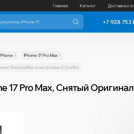
Главная
Каталог
Доставка и о
+7 928 753 
iPhone
iPhone 17 Pro Max
инал (без ошибки, в настройках б/у) eSim
e 17 Pro Max, Снятый Оригинал 