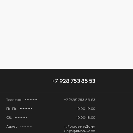
+7 928 753 85 53
Телефон
+7 (928) 753-85-53
Пн-Пт.
10:00-19:00
Сб.
10:00-18:00
Адрес
г. Ростов-на-Дону,
Серафимовича 55