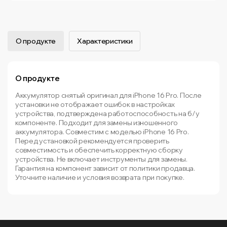
О продукте
Характеристики
О продукте
Аккумулятор снятый оригинал для iPhone 16 Pro. После
установки не отображает ошибок в настройках
устройства, подтверждена работоспособность на б/у
компоненте. Подходит для замены изношенного
аккумулятора. Совместим с моделью iPhone 16 Pro.
Перед установкой рекомендуется проверить
совместимость и обеспечить корректную сборку
устройства. Не включает инструменты для замены.
Гарантия на компонент зависит от политики продавца.
Уточните наличие и условия возврата при покупке.