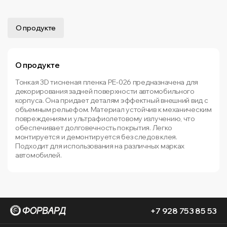
О продукте
О продукте
Тонкая 3D тисненая пленка PE-026 предназначена для
декорирования задней поверхности автомобильного
корпуса. Она придает деталям эффектный внешний вид с
объемным рельефом. Материал устойчив к механическим
повреждениям и ультрафиолетовому излучению, что
обеспечивает долговечность покрытия. Легко
монтируется и демонтируется без следов клея.
Подходит для использования на различных марках
автомобилей.
+7 928 753 85 53