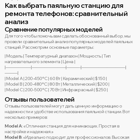
Как выбрать паяльную станцию для
ремонта телефонов: сравнительный
анализ
Сравнение популярных моделей
Для того чтобы помочь вам сделать обоснованный выбор, мы
провели сравнительный анализ популярных моделей паяльных
станций. Рассмотрим основные параметры:
| Модель | Температурный диапазон | Мощность | Тип
нагревательного элемента | Цена |
|——————|————————|———-|——————————-|
———|
| Model A | 200-450°C | 60 Вт | Керамический | $150 |
| Model B | 200-480°C | 80 Вт | Металлический | $200 |
| Model C | 200-500°C | 70 Вт | Инфракрасный | $250 |
Отзывы пользователей
Отзывы пользователей могут дать ценную информацию о
надежности и удобстве использования паяльной станции. Вот
несколько примеров:
Model A
: «Отличная станция для начинающих. Простая в
настройке и надежная.»
Model B
: «Идеально подходит для профессионалов. Высокая