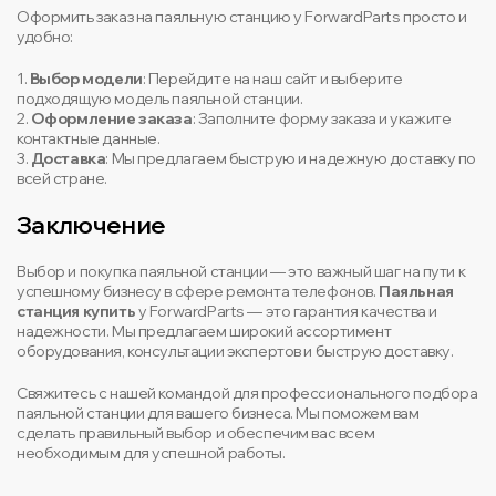
Оформить заказ на паяльную станцию у ForwardParts просто и
удобно:
1.
Выбор модели
: Перейдите на наш сайт и выберите
подходящую модель паяльной станции.
2.
Оформление заказа
: Заполните форму заказа и укажите
контактные данные.
3.
Доставка
: Мы предлагаем быструю и надежную доставку по
всей стране.
Заключение
Выбор и покупка паяльной станции — это важный шаг на пути к
успешному бизнесу в сфере ремонта телефонов.
Паяльная
станция купить
у ForwardParts — это гарантия качества и
надежности. Мы предлагаем широкий ассортимент
оборудования, консультации экспертов и быструю доставку.
Свяжитесь с нашей командой для профессионального подбора
паяльной станции для вашего бизнеса. Мы поможем вам
сделать правильный выбор и обеспечим вас всем
необходимым для успешной работы.