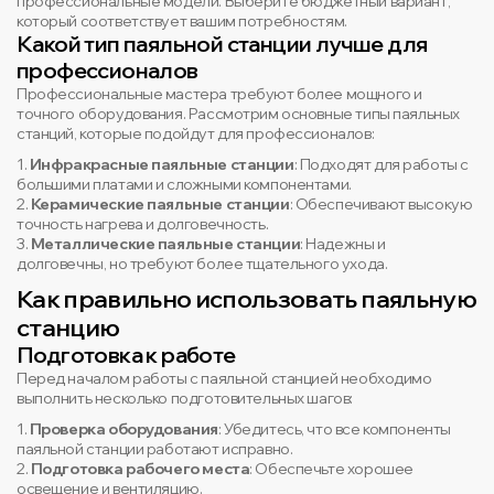
профессиональные модели. Выберите бюджетный вариант,
который соответствует вашим потребностям.
Какой тип паяльной станции лучше для
профессионалов
Профессиональные мастера требуют более мощного и
точного оборудования. Рассмотрим основные типы паяльных
станций, которые подойдут для профессионалов:
1.
Инфракрасные паяльные станции
: Подходят для работы с
большими платами и сложными компонентами.
2.
Керамические паяльные станции
: Обеспечивают высокую
точность нагрева и долговечность.
3.
Металлические паяльные станции
: Надежны и
долговечны, но требуют более тщательного ухода.
Как правильно использовать паяльную
станцию
Подготовка к работе
Перед началом работы с паяльной станцией необходимо
выполнить несколько подготовительных шагов:
1.
Проверка оборудования
: Убедитесь, что все компоненты
паяльной станции работают исправно.
2.
Подготовка рабочего места
: Обеспечьте хорошее
освещение и вентиляцию.