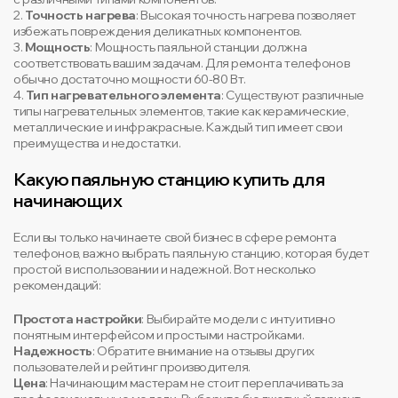
2.
Точность нагрева
: Высокая точность нагрева позволяет
избежать повреждения деликатных компонентов.
3.
Мощность
: Мощность паяльной станции должна
соответствовать вашим задачам. Для ремонта телефонов
обычно достаточно мощности 60-80 Вт.
4.
Тип нагревательного элемента
: Существуют различные
типы нагревательных элементов, такие как керамические,
металлические и инфракрасные. Каждый тип имеет свои
преимущества и недостатки.
Какую паяльную станцию купить для
начинающих
Если вы только начинаете свой бизнес в сфере ремонта
телефонов, важно выбрать паяльную станцию, которая будет
простой в использовании и надежной. Вот несколько
рекомендаций:
Простота настройки
: Выбирайте модели с интуитивно
понятным интерфейсом и простыми настройками.
Надежность
: Обратите внимание на отзывы других
пользователей и рейтинг производителя.
Цена
: Начинающим мастерам не стоит переплачивать за