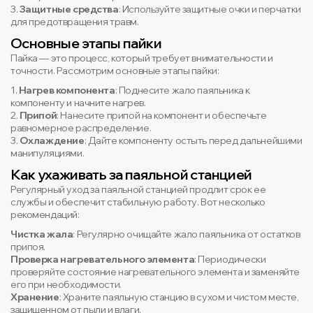
3.
Защитные средства
: Используйте защитные очки и перчатки
для предотвращения травм.
Основные этапы пайки
Пайка — это процесс, который требует внимательности и
точности. Рассмотрим основные этапы пайки:
1.
Нагрев компонента
: Поднесите жало паяльника к
компоненту и начните нагрев.
2.
Припой
: Нанесите припой на компонент и обеспечьте
равномерное распределение.
3.
Охлаждение
: Дайте компоненту остыть перед дальнейшими
манипуляциями.
Как ухаживать за паяльной станцией
Регулярный уход за паяльной станцией продлит срок ее
службы и обеспечит стабильную работу. Вот несколько
рекомендаций:
Чистка жала
: Регулярно очищайте жало паяльника от остатков
припоя.
Проверка нагревательного элемента
: Периодически
проверяйте состояние нагревательного элемента и заменяйте
его при необходимости.
Хранение
: Храните паяльную станцию в сухом и чистом месте,
защищенном от пыли и влаги.