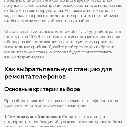
паяльную станцию, какие критерии следует учитывать при
покупке, а также дадим практические советы по использованию
и обслуживанию оборудования. Мы также ответим на часто
задаваемые вопросы и предоставим сравнительные таблицы,
чтобы вы могли сделать обоснованный выбор.
Согласно данным, рынок ремонта мобильных устройств растет
ежегодно на 15%. Это означает, что инвестиции в качественное
оборудование, такое как паяльная станция, могут принести
значительную прибыль. Давайте разберемся, как выбрать и
купить паяльную станцию, которая будет соответствовать
вашим потребностям.
Как выбрать паяльную станцию для
ремонта телефонов
Основные критерии выбора
При выборе паяльной станции для ремонта телефонов важно
учитывать несколько ключевых параметров:
1.
Температурный диапазон
: Убедитесь, что станция
поддерживает необходимый диапазон температур для работы
с различными типами компонентов.