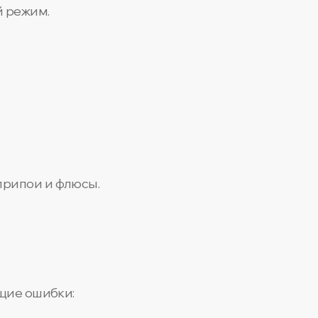
й режим.
припои и флюсы.
щие ошибки: