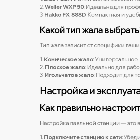
2.
Weller WXP 50
: Идеальна для про
3.
Hakko FX-888D
: Компактная и удо
Какой тип жала выбрать
Тип жала зависит от специфики ваши
1.
Коническое жало
: Универсальное,
2.
Плоское жало
: Идеально для раб
3.
Игольчатое жало
: Подходит для т
Настройка и эксплуат
Как правильно настрои
Настройка паяльной станции — это в
1.
Подключите станцию к сети
: Убед