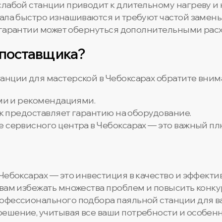
 слабой станции приводит к длительному нагреву и
ала быстро изнашиваются и требуют частой замены
з гарантии может обернуться дополнительными рас
 поставщика?
анции для мастерской в Чебоксарах обратите вни
ами и рекомендациями.
ик предоставляет гарантию на оборудование.
е сервисного центра в Чебоксарах — это важный пл
Чебоксарах — это инвестиция в качество и эффект
 вам избежать множества проблем и повысить конку
офессионального подбора паяльной станции для в
ешение, учитывая все ваши потребности и особенн